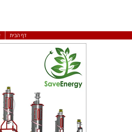
דף הבית
א