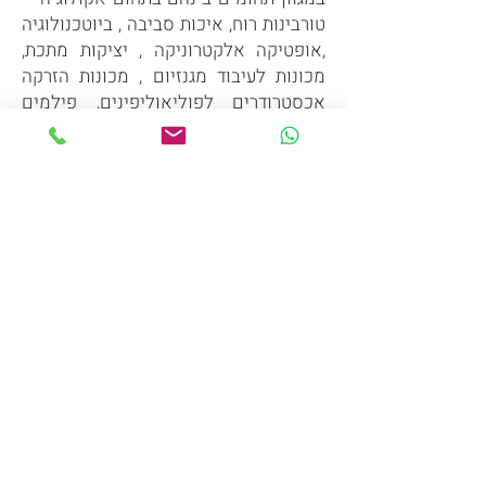
טורבינות רוח, איכות סביבה , ביוטכנולוגיה
,אופטיקה אלקטרוניקה , יציקות מתכת,
מכונות לעיבוד מגנזיום , מכונות הזרקה
אכסטרודרים לפוליאוליפינים, פילמים
ולוחות , קומפאונדרים ותחומים רבים
נוספים.
כחברה המובילה בתחומה JSW מייצרת
תחום רחב ביותר של מכונות הזרקה,
אופקיות או אנכיות, מכונות מיוחדות
להזרקת מוצרים טכניים, מוצרי אריזה דקי
דופן, מוצרים אופטיים, MuCell
ואפליקציות נוספות.
המכונות מאופיינות בקלות תיפעול, רמת
בטיחות גבוהה ביותר , ופיתוחים שונים
המוכוונים "איכות סביבה" כגון חיסכון
באנרגיה וצימצום שטח ריצפה
www.jsw.co.jp