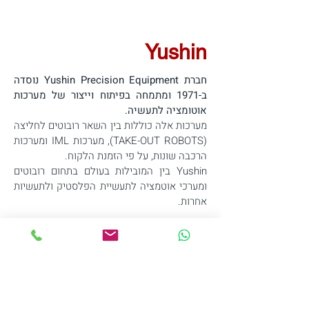
Yushin
חברת Yushin Precision Equipment נוסדה
ב-1971 ומתמחה בפיתוח וייצור של מערכות
אוטומציה לתעשיה.
מערכות אלה כוללות בין השאר רובוטים לחליצה
(TAKE-OUT ROBOTS), מערכות IML ומערכות
הרכבה שונות, על פי הזמנת הלקוח.
Yushin בין המובילות בעולם בתחום רובוטים
ומערכי אוטמציה לתעשיית הפלסטיק ולתעשיות
אחרות.
החברה מתמקדת בפיתוח רובוטים מהירים
ומדוייקים אשר יובילו לחיסכון בעלויות הייצור,
קלות הפעלה ואמינות לאורך זמן.
שיתוף הפעולה ההדוק בין חברת Yushin
ולקוחותיה תורם רבות לפיתוח טכנולוגיות